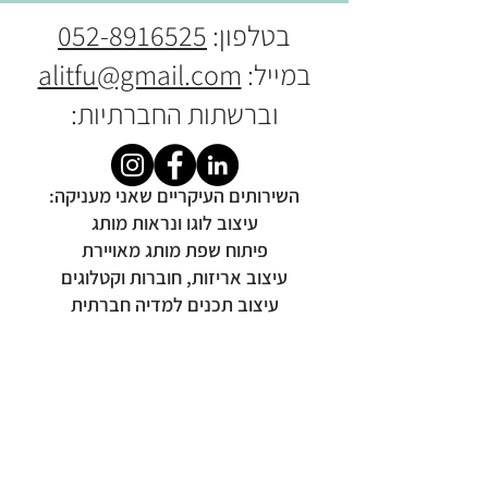
בטלפון:
052-8916525
במייל:
alitfu@gmail.com
וברשתות החברתיות:
​​השירותים העיקריים שאני מעניקה:
עיצוב לוגו ונראות מותג
פיתוח שפת מותג מאויירת
עיצוב אריזות, חוברות וקטלוגים
עיצוב תכנים למדיה חברתית
מיתוג אירועים וכנסים
© כל הזכויות שמורות לעלית שכטר
alitsdesign