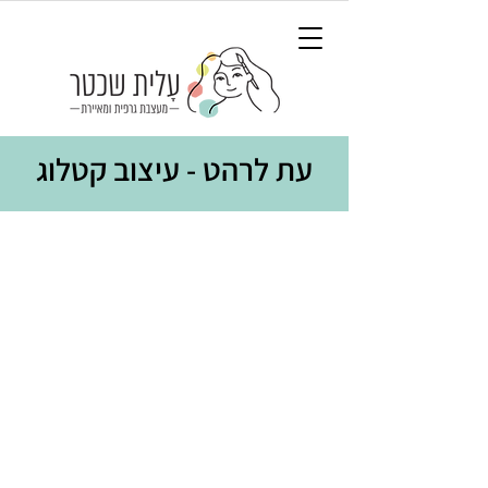
עת לרהט - עיצוב קטלוג