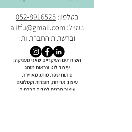
בטלפון:
052-8916525
במייל:
alitfu@gmail.com
וברשתות החברתיות:
​​השירותים העיקריים שאני מעניקה:
עיצוב לוגו ונראות מותג
פיתוח שפת מותג מאויירת
עיצוב אריזות, חוברות וקטלוגים
עיצוב תכנים למדיה חברתית
מיתוג אירועים וכנסים
© כל הזכויות שמורות לעלית שכטר
alitsdesign