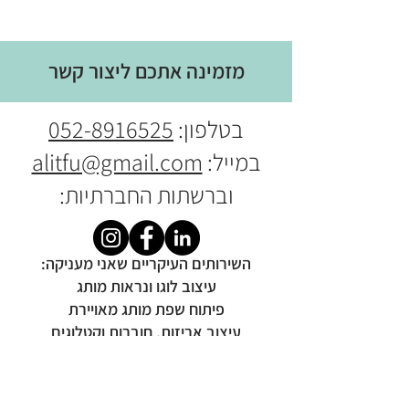
מזמינה אתכם ליצור קשר
בטלפון:
052-8916525
במייל:
alitfu@gmail.com
וברשתות החברתיות:
​​השירותים העיקריים שאני מעניקה:
עיצוב לוגו ונראות מותג
פיתוח שפת מותג מאויירת
עיצוב אריזות, חוברות וקטלוגים
עיצוב תכנים למדיה חברתית
מיתוג אירועים וכנסים