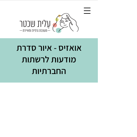
אואזיס - איור סדרת
מודעות לרשתות
החברתיות