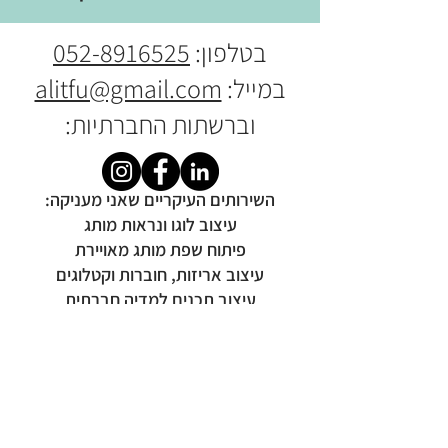
בטלפון:
052-8916525
במייל:
alitfu@gmail.com
וברשתות החברתיות:
​​השירותים העיקריים שאני מעניקה:
עיצוב לוגו ונראות מותג
פיתוח שפת מותג מאויירת
עיצוב אריזות, חוברות וקטלוגים
עיצוב תכנים למדיה חברתית
מיתוג אירועים וכנסים
© כל הזכויות שמורות לעלית שכטר
alitsdesign